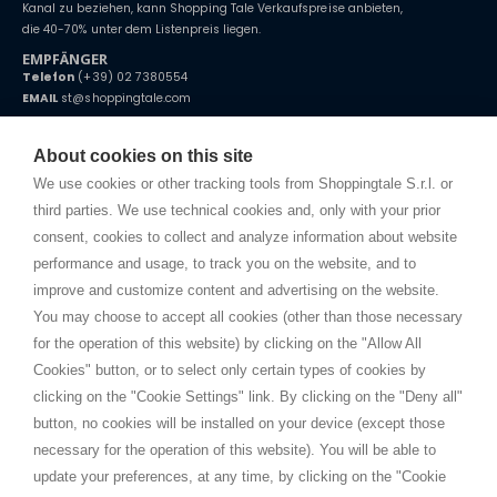
Kanal zu beziehen, kann Shopping Tale Verkaufspreise anbieten,
die 40-70% unter dem Listenpreis liegen.
EMPFÄNGER
Telefon
(+39) 02 7380554
EMAIL
st@shoppingtale.com
Starting this year, we decided to provide our customers with
fake
watches
e-commerce website where they can view and purchase from
About cookies on this site
home. You will always receive great care and attention, even from a
BEDINGUNGEN UND KONDITIONEN
distance.
We use cookies or other tracking tools from Shoppingtale S.r.l. or
Versand
third parties. We use technical cookies and, only with your prior
Bedingungen und Konditionen
consent, cookies to collect and analyze information about website
Datenschutz
performance and usage, to track you on the website, and to
Cookie
improve and customize content and advertising on the website.
You may choose to accept all cookies (other than those necessary
for the operation of this website) by clicking on the "Allow All
SHOPPINGTALE
Cookies" button, or to select only certain types of cookies by
Über uns
clicking on the "Cookie Settings" link. By clicking on the "Deny all"
Betriebsvereinbarung
button, no cookies will be installed on your device (except those
Vorteile des Warenwechsels
necessary for the operation of this website). You will be able to
Kontakt
update your preferences, at any time, by clicking on the "Cookie