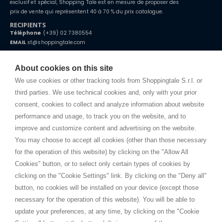
exclusif et spécial, Shopping Tale est en mesure de proposer des
prix de vente qui représentent 40 à 70 % du prix catalogue.
RECIPIENTS
Téléphone
(+39) 02 7380554
EMAIL
st@shoppingtale.com
Starting this year, we decided to provide our customers with
fake
watches
e-commerce website where they can view and purchase from
About cookies on this site
home. You will always receive great care and attention, even from a
CONDITIONS GÉNÉRALES
distance.
We use cookies or other tracking tools from Shoppingtale S.r.l. or
Expédition
third parties. We use technical cookies and, only with your prior
Modalités et conditions
consent, cookies to collect and analyze information about website
Privacy
performance and usage, to track you on the website, and to
Cookie
improve and customize content and advertising on the website.
You may choose to accept all cookies (other than those necessary
for the operation of this website) by clicking on the "Allow All
SHOPPINGTALE
Cookies" button, or to select only certain types of cookies by
A propos de nous
clicking on the "Cookie Settings" link. By clicking on the "Deny all"
Conventions d'entreprise
button, no cookies will be installed on your device (except those
Avantages du changement de marchandises
necessary for the operation of this website). You will be able to
Contacts
update your preferences, at any time, by clicking on the "Cookie