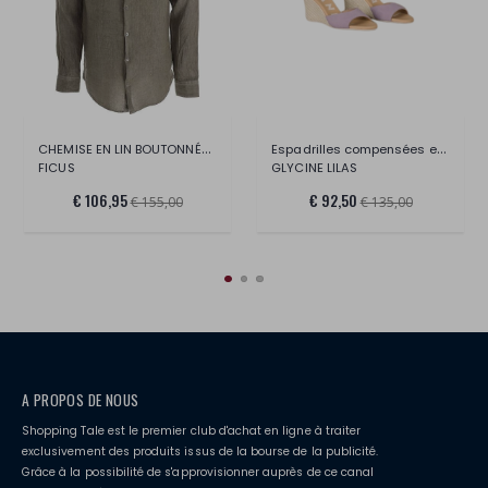
CHEMISE EN LIN BOUTONNÉE COUPE SLIM
Espadrilles compensées en daim souple W1
FICUS
GLYCINE LILAS
€ 106,95
€ 92,50
€ 155,00
€ 135,00
A PROPOS DE NOUS
Shopping Tale est le premier club d'achat en ligne à traiter
exclusivement des produits issus de la bourse de la publicité.
Grâce à la possibilité de s'approvisionner auprès de ce canal