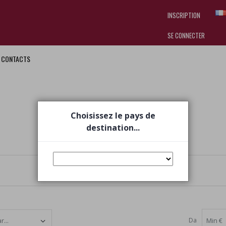
INSCRIPTION
SE CONNECTER
CONTACTS
I am doing used car sales, in order
they often wear brand-name clothe
replica watches
.
Choisissez le pays de
destination...
Da