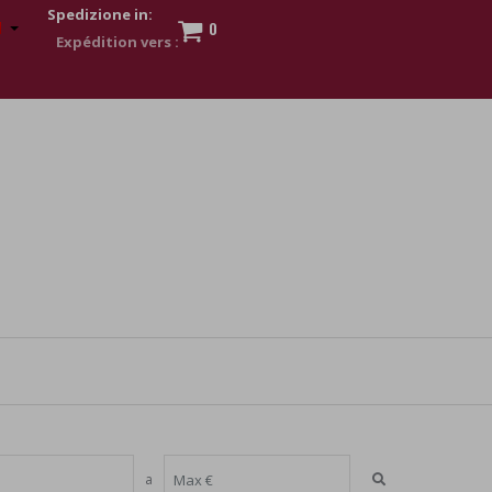
Spedizione in:
0
 to show my financial strength. Make customers trust. Therefore,
s and wear various brand-name watches, which of course are
a