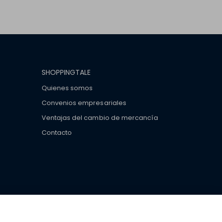
SHOPPINGTALE
Quienes somos
Convenios empresariales
Ventajas del cambio de mercancía
Contacto
ar brand-name clothes and wear various brand-name