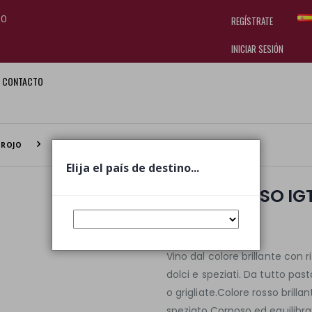
70
REGÍSTRATE
INICIAR SESIÓN
CONTACTO
I am doing used car sales, in order
they often wear brand-name clothe
replica watches
.
ROJO
DUALE ROSSO IGT CALABRIA
Elija el país de destino...
DUALE ROSSO IG
€ 7,50
€ 8,90
Vino dal colore brillante con r
dolci e speziati. Da tutto pas
o grigliate.Colore rosso brilla
speziato.Corposo ed equilibra