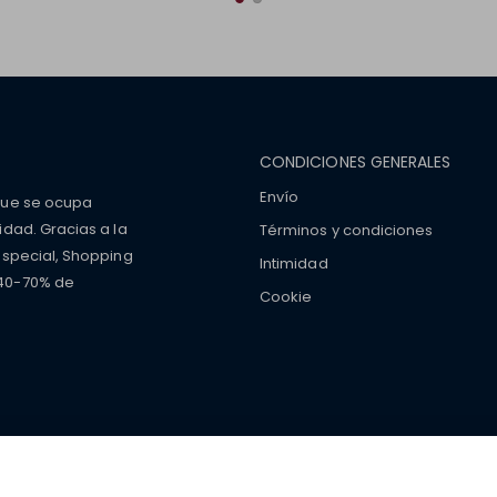
CONDICIONES GENERALES
Envío
que se ocupa
idad. Gracias a la
Términos y condiciones
especial, Shopping
Intimidad
 40-70% de
Cookie
mers with
fake watches
e-
ancial strength. Make customers trust. Therefore, they often we
e from home. You will always
ce.