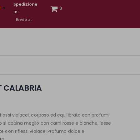
Spedizione
0
in:
 to show my financial strength. Make customers trust. Therefore,
s and wear various brand-name watches, which of course are
T CALABRIA
iflessi violacei, corposo ed equilibrato con profumi
to si abbina meglio con carni rosse e bianche, lesse
nte con riflessi violacei.Profumo dolce e
to