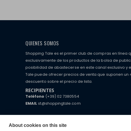
QUIENES SOMOS
Shopping Tale es el primer club de compras en línea 
exclusivamente de los productos de la bolsa de public
posibilidad de abastecerse en este canal exclusivo y 
Tale puede ofrecer precios de venta que suponen un
descuento sobre el precio de lista.
RECIPIENTES
Teléfono
(+39) 02 7380554
EMAIL
st@shoppingtale.com
Starting this year, we decided to provide our custo
I am doing used car sales, in order to show my fin
commerce website where they can view and purchas
watches, which of course are
replica watches
.
receive great care and attention, even from a distan
About cookies on this site