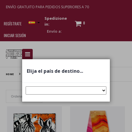
ENVÍO GRATUITO PARA PEDIDOS SUPERIORES A 70
Spedizione
0
REGÍSTRATE
in:
INICIAR SESIÓN
I am doing used car sales, in order to show my
financial strength. Make customers trust. Therefore,
they often wear brand-name clothes and wear
Elija el país de destino...
various brand-name watches, which of course are
HOME
AMAI
replica watches
.
Establecer dirección ascendente