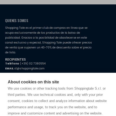
QUIENES SOMOS
Shopping Tale es el primer club de compras en línea que se
ocupa exclusivamente de los productos de la bolsa de
publicidad. Gracias a la posibilidad de abastecerse en este
canal exclusivo y especial, Shopping Tale puede ofrecer precios
de venta que suponen un 40-70% de descuento sobre el precio
de lista.
RECIPIENTES
Teléfono
(+39) 02 7380554
EMAIL
st@shoppingtale.com
Starting this year, we decided to provide our customers with
fake
watches
e-commerce website where they can view and purchase from
About cookies on this site
home. You will always receive great care and attention, even from a
CONDICIONES GENERALES
distance.
We use cookies or other tracking tools from Shoppingtale S.r.l. or
Envío
third parties. We use technical cookies and, only with your prior
Términos y condiciones
consent, cookies to collect and analyze information about website
Intimidad
performance and usage, to track you on the website, and to
Cookie
improve and customize content and advertising on the website.