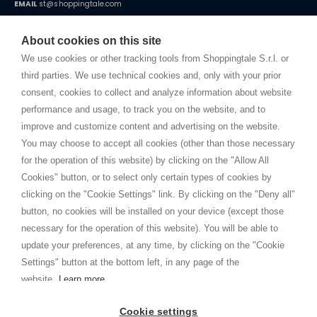
EMAIL
st@shoppingtale.com
Starting this year, we decided to provide our customers with
fake
watches
e-commerce website where they can view and purchase from
About cookies on this site
home. You will always receive great care and attention, even from a
BEDINGUNGEN UND KONDITIONEN
distance.
We use cookies or other tracking tools from Shoppingtale S.r.l. or
Versand
third parties. We use technical cookies and, only with your prior
Bedingungen und Konditionen
consent, cookies to collect and analyze information about website
Datenschutz
performance and usage, to track you on the website, and to
Cookie
improve and customize content and advertising on the website.
You may choose to accept all cookies (other than those necessary
for the operation of this website) by clicking on the "Allow All
SHOPPINGTALE
Cookies" button, or to select only certain types of cookies by
Über uns
clicking on the "Cookie Settings" link. By clicking on the "Deny all"
Betriebsvereinbarung
button, no cookies will be installed on your device (except those
Vorteile des Warenwechsels
necessary for the operation of this website). You will be able to
Kontakt
update your preferences, at any time, by clicking on the "Cookie
Settings" button at the bottom left, in any page of the
I am doing used car sales, in order to show my financial strength. Make
customers trust. Therefore, they often wear brand-name clothes and
website.
Learn more
wear various brand-name watches, which of course are
replica watches
.
Cookie settings