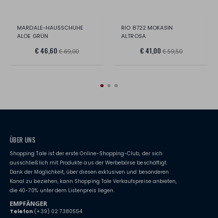
MARDALE-HAUSSCHUHE
RIO 8722 MOKASIN
ALOE GRÜN
ALTROSA
€ 46,60
€ 41,00
€ 69,00
€ 59,50
ÜBER UNS
Shopping Tale ist der erste Online-Shopping-Club, der sich
ausschließlich mit Produkte aus der Werbebörse beschäftigt.
Dank der Möglichkeit, über diesen exklusiven und besonderen
Kanal zu beziehen, kann Shopping Tale Verkaufspreise anbieten,
die 40-70% unter dem Listenpreis liegen.
EMPFÄNGER
Telefon
(+39) 02 7380554