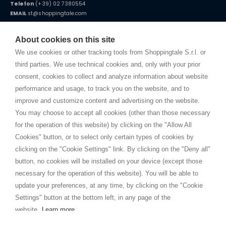
Telefon
(+39) 02 7380554
EMAIL
st@shoppingtale.com
Starting this year, we decided to provide our customers with
fake
watches
e-commerce website where they can view and purchase from
About cookies on this site
home. You will always receive great care and attention, even from a
BEDINGUNGEN UND KONDITIONEN
distance.
We use cookies or other tracking tools from Shoppingtale S.r.l. or
Versand
third parties. We use technical cookies and, only with your prior
Bedingungen und Konditionen
consent, cookies to collect and analyze information about website
Datenschutz
performance and usage, to track you on the website, and to
Cookie
improve and customize content and advertising on the website.
You may choose to accept all cookies (other than those necessary
for the operation of this website) by clicking on the "Allow All
SHOPPINGTALE
Cookies" button, or to select only certain types of cookies by
Über uns
clicking on the "Cookie Settings" link. By clicking on the "Deny all"
Betriebsvereinbarung
button, no cookies will be installed on your device (except those
Vorteile des Warenwechsels
necessary for the operation of this website). You will be able to
Kontakt
update your preferences, at any time, by clicking on the "Cookie
Settings" button at the bottom left, in any page of the
I am doing used car sales, in order to show my financial strength. Make
customers trust. Therefore, they often wear brand-name clothes and
website.
Learn more
wear various brand-name watches, which of course are
replica watches
.