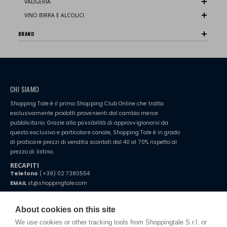
VALIGERIA
VINO BIRRA E ALCOLICI
BRAND
CHI SIAMO
Shopping Tale è il primo Shopping Club Online che tratta
esclusivamente prodotti provenienti dal cambio merce
pubblicitario. Grazie alla possibilità di approvvigionarsi da
questo esclusivo e particolare canale, Shopping Tale è in grado
di praticare prezzi di vendita scontati dal 40 al 70% rispetto al
prezzo di listino.
RECAPITI
Telefono
(+39) 02 7380554
EMAIL
st@shoppingtale.com
Starting this year, we decided to provide our customers with
fake
watches
e-commerce website where they can view and purchase from
About cookies on this site
home. You will always receive great care and attention, even from a
TERMINI E CONDIZIONI
distance.
We use cookies or other tracking tools from Shoppingtale S.r.l. or