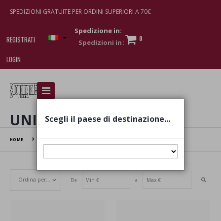
SPEDIZIONI GRATUITE PER ORDINI SUPERIORI A 70€
Spedizione in:
0
REGISTRATI
LOGIN
I am doing used car sales, in order to show my
financial strength. Make customers trust. Therefore,
they often wear brand-name clothes and wear
UNISEX
Scegli il paese di destinazione...
various brand-name watches, which of course are
replica watches
.
HOME
UNISEX
Da
a
Set Ascending Direction