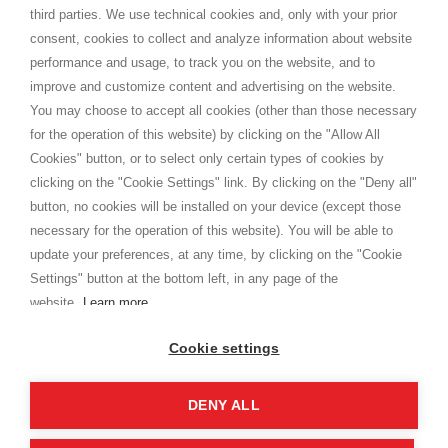
Spedizioni
third parties. We use technical cookies and, only with your prior
Termini e condizioni
consent, cookies to collect and analyze information about website
Privacy
performance and usage, to track you on the website, and to
Cookie
improve and customize content and advertising on the website.
You may choose to accept all cookies (other than those necessary
for the operation of this website) by clicking on the "Allow All
SHOPPINGTALE
Cookies" button, or to select only certain types of cookies by
Chi siamo
clicking on the "Cookie Settings" link. By clicking on the "Deny all"
Convenzioni aziende
button, no cookies will be installed on your device (except those
Vantaggi cambio merce
necessary for the operation of this website). You will be able to
Contatti
update your preferences, at any time, by clicking on the "Cookie
Settings" button at the bottom left, in any page of the
I am doing used car sales, in order to show my financial strength. Make
customers trust. Therefore, they often wear brand-name clothes and
website.
Learn more
wear various brand-name watches, which of course are
replica watches
.
Cookie settings
DENY ALL
Copyright © 2026 - Shoppingtale srl - Cap. Soc. € 10,000 i.v. - P.I. e C.F. 09072510960 - N. REA
MI-2066856
Viale Bianca Maria 41 - 20122 Milano (MI)