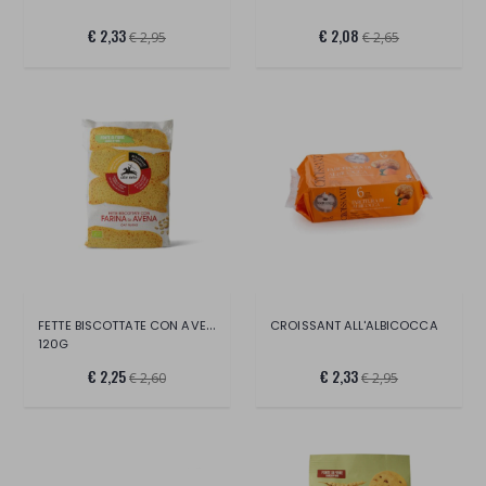
€ 2,33
€ 2,08
€ 2,95
€ 2,65
FETTE BISCOTTATE CON AVENA BIO ALCE NERO
CROISSANT ALL'ALBICOCCA
120G
€ 2,25
€ 2,33
€ 2,60
€ 2,95