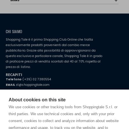
BRAND
CHI SIAMO
Shopping Tale è il primo Shopping Club Online che tratta
esclusivamente prodotti provenienti dal cambio merce
pubblicitario. Grazie alla possibilità di approvvigionarsi da
questo esclusivo e particolare canale, Shopping Tale è in grado
di praticare prezzi di vendita scontati dal 40 al 70% rispetto al
prezzo di listino.
RECAPITI
Telefono
(+39) 02 7380554
EMAIL
st@shoppingtale.com
Starting this year, we decided to provide our customers with
fake
watches
e-commerce website where they can view and purchase from
About cookies on this site
home. You will always receive great care and attention, even from a
TERMINI E CONDIZIONI
distance.
We use cookies or other tracking tools from Shoppingtale S.r.l. or
Spedizioni
third parties. We use technical cookies and, only with your prior
Termini e condizioni
consent, cookies to collect and analyze information about website
Privacy
performance and usage, to track you on the website, and to