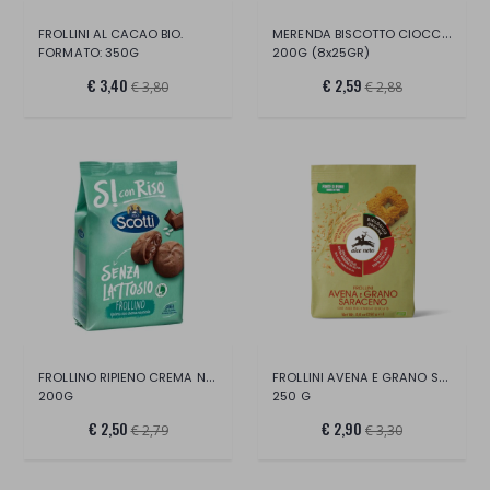
MERENDA BISCOTTO CIOCCOLATO
FROLLINI AL CACAO BIO.
FORMATO: 350G
200G (8x25GR)
€ 3,40
€ 2,59
€ 3,80
€ 2,88
FROLLINO RIPIENO CREMA NOCCIOLA
FROLLINI AVENA E GRANO SARACENO BIO
200G
250 G
€ 2,50
€ 2,90
€ 2,79
€ 3,30