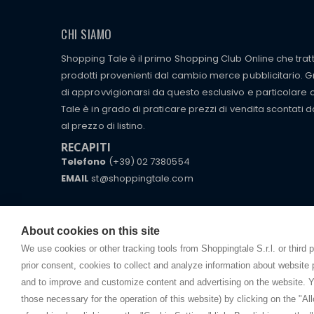
CHI SIAMO
Shopping Tale è il primo Shopping Club Online che tra
prodotti provenienti dal cambio merce pubblicitario. Gra
di approvvigionarsi da questo esclusivo e particolare
Tale è in grado di praticare prezzi di vendita scontati d
al prezzo di listino.
RECAPITI
Telefono
(+39) 02 7380554
EMAIL
st@shoppingtale.com
Starting this year, we decided to provide our custo
I am doing used car sales, in order to show my fin
commerce website where they can view and purchas
watches, which of course are
replica watches
.
receive great care and attention, even from a distan
About cookies on this site
We use cookies or other tracking tools from Shoppingtale S.r.l. or third 
prior consent, cookies to collect and analyze information about website
and to improve and customize content and advertising on the website. Y
those necessary for the operation of this website) by clicking on the "All
Copyright © 