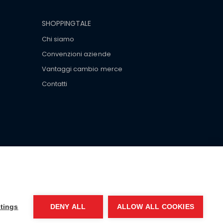
SHOPPINGTALE
Chi siamo
Convenzioni aziende
Vantaggi cambio merce
Contatti
ar brand-name clothes and wear various brand-name
tings
DENY ALL
ALLOW ALL COOKIES
EA MI-2066856