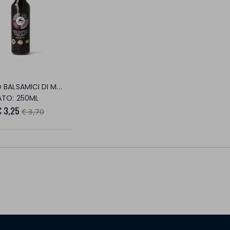
ACETO BALSAMICI DI MODENA I.G.P BIO.
TO: 250ML
€ 3,25
€ 3,70