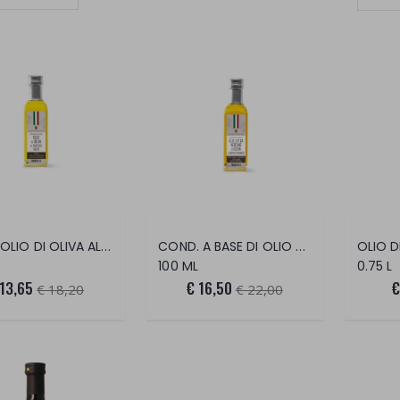
Set Ascending Direction
COND.OLIO DI OLIVA AL TARTUFO NERO PREG.
COND. A BASE DI OLIO EVO TARTUFO BIANCO
OLIO D
100 ML
0.75 L
 13,65
€ 16,50
€
€ 18,20
€ 22,00