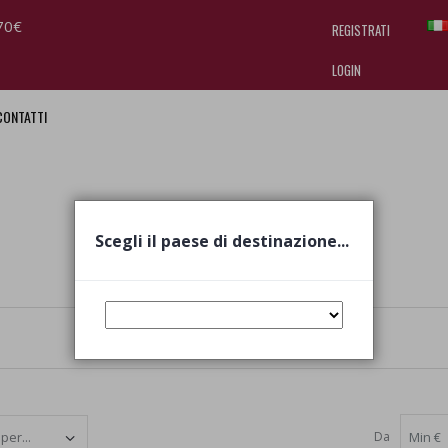
70€
REGISTRATI
LOGIN
CONTATTI
I am doing used car sales, in order
they often wear brand-name clothe
replica watches
.
Scegli il paese di destinazione...
Da