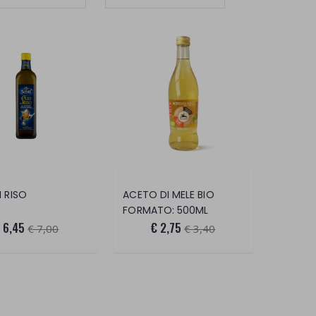
I RISO
ACETO DI MELE BIO
FORMATO: 500ML
 6,45
€ 2,75
€ 7,00
€ 3,40