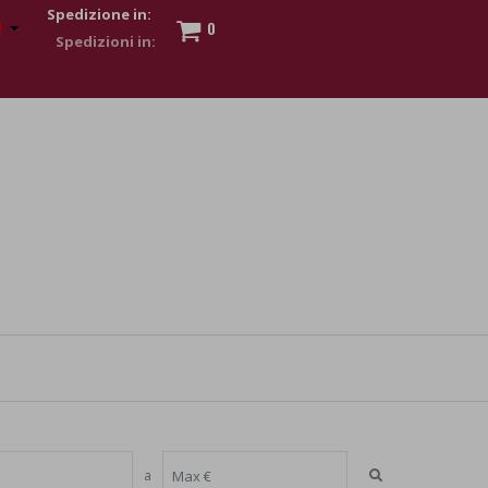
Spedizione in:
0
 to show my financial strength. Make customers trust. Therefore,
s and wear various brand-name watches, which of course are
a