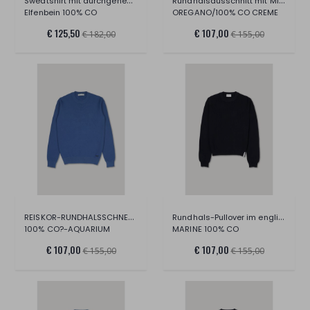
Sweatshirt mit durchgehendem Reißverschl
Rundhalsausschnitt mit Mikrofaser-Muster
Elfenbein 100% CO
OREGANO/100% CO CREME
€ 125,50
€ 107,00
€ 182,00
€ 155,00
REISKOR-RUNDHALSSCHNELL MIT NIKY-MODE, B
Rundhals-Pullover im englischen Stil, Ba
100% CO?-AQUARIUM
MARINE 100% CO
€ 107,00
€ 107,00
€ 155,00
€ 155,00