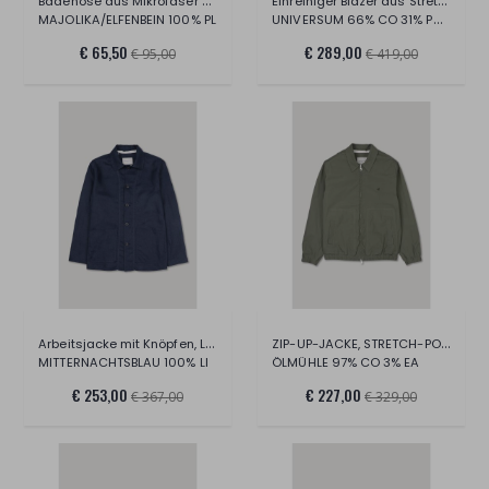
Badehose aus Mikrofaser mit Maiolika-Mus
Einreihiger Blazer aus Stretch-Baumwollm
MAJOLIKA/ELFENBEIN 100% PL
UNIVERSUM 66% CO 31% PA 3% EA
€ 65,50
€ 289,00
€ 95,00
€ 419,00
Arbeitsjacke mit Knöpfen, Leinenstoff
ZIP-UP-JACKE, STRETCH-POPLINE
MITTERNACHTSBLAU 100% LI
ÖLMÜHLE 97% CO 3% EA
€ 253,00
€ 227,00
€ 367,00
€ 329,00