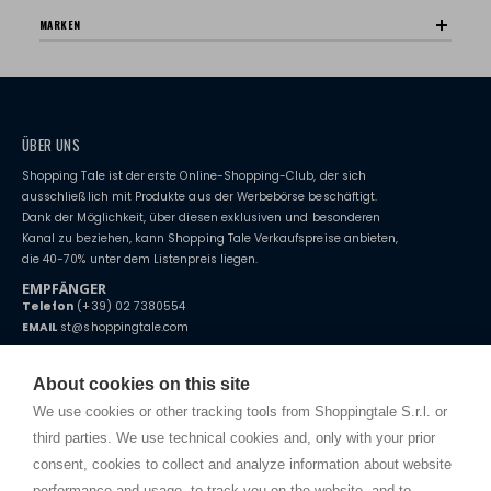
MARKEN
ÜBER UNS
Shopping Tale ist der erste Online-Shopping-Club, der sich
ausschließlich mit Produkte aus der Werbebörse beschäftigt.
Dank der Möglichkeit, über diesen exklusiven und besonderen
Kanal zu beziehen, kann Shopping Tale Verkaufspreise anbieten,
die 40-70% unter dem Listenpreis liegen.
EMPFÄNGER
Telefon
(+39) 02 7380554
EMAIL
st@shoppingtale.com
Starting this year, we decided to provide our customers with
fake
watches
e-commerce website where they can view and purchase from
About cookies on this site
home. You will always receive great care and attention, even from a
BEDINGUNGEN UND KONDITIONEN
distance.
We use cookies or other tracking tools from Shoppingtale S.r.l. or
Versand
third parties. We use technical cookies and, only with your prior
Bedingungen und Konditionen
consent, cookies to collect and analyze information about website
Datenschutz
performance and usage, to track you on the website, and to