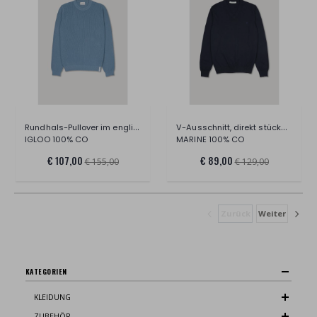
Rundhals-Pullover im englischen Stil, Ba
V-Ausschnitt, direkt stückgefärbte Baumw
IGLOO 100% CO
MARINE 100% CO
€ 107,00
€ 89,00
€ 155,00
€ 129,00
Zurück
Weiter
KATEGORIEN
KLEIDUNG
ZUBEHÖR