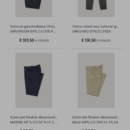
Schmal geschnittene Chino-Hosen aus Stre
Chino-Hose aus schmal geschnittenem Stre
UNIVERSUM 66% CO 31% PA 3% EA
OREGANO 97%CO 3%EA
€ 109,50
€ 136,50
€ 159,00
€ 198,00
Schmale Stretch-Baumwoll-Chino-Hose
Schmale Stretch-Baumwoll-Chino-Hose
MARINE 68 % CO 30 % LY 2 % EA
Müsli 68% CO 30% LY 2% EA