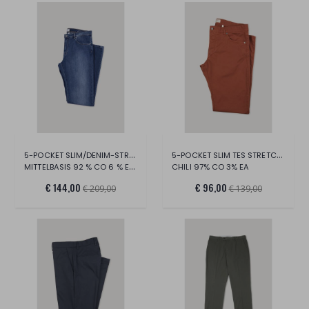
5-POCKET SLIM/DENIM-STRETCH-HOSE
5-POCKET SLIM TES STRETCH/CO. HOSEN
MITTELBASIS 92 % CO 6 % EME 2 % EA
CHILI 97% CO 3% EA
€ 144,00
€ 96,00
€ 209,00
€ 139,00